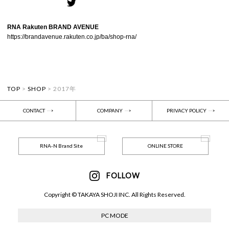
RNA Rakuten BRAND AVENUE
https://brandavenue.rakuten.co.jp/ba/shop-rna/
TOP
>
SHOP
>
2017年
CONTACT
COMPANY
PRIVACY POLICY
RNA-N Brand Site
ONLINE STORE
FOLLOW
Copyright © TAKAYA SHOJI INC. All Rights Reserved.
PC MODE