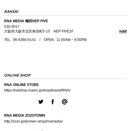
KANSAI
RNA MEDIA 梅田HEP FIVE
530-0017
MAP
大阪府大阪市北区角田町5-15 HEP FIVE2F
TEL : 06-6366-6141 / OPEN : 11:00AM − 9:00PM
ONLINE SHOP
RNA ONLINE STORE
https://netshop.rnainc.jp/shop/brand/RNA/
RNA MEDIA ZOZOTOWN
http://zozo.jp/women-shop/rnamedia/