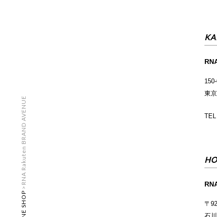
KA
RNA
150
東京
RNA Rakuten BRAND AVENUE
TEL
HO
RN
>
ONLINE SHOP
〒92
石川