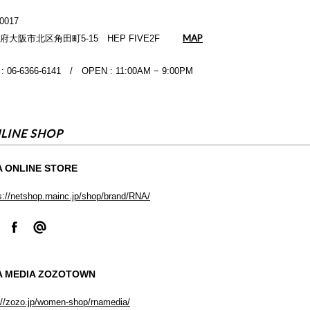
-0017
MAP
府大阪市北区角田町5-15 HEP FIVE2F
 : 06-6366-6141 / OPEN : 11:00AM − 9:00PM
LINE SHOP
 ONLINE STORE
s://netshop.rnainc.jp/shop/brand/RNA/
A MEDIA ZOZOTOWN
://zozo.jp/women-shop/rnamedia/