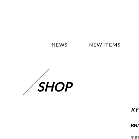
NEWS
NEW ITEMS
SHOP
KY
RNA
〒81