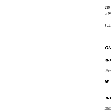
530
大阪
TEL
ON
RNA
http
RN
http