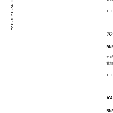
>
TEL
SHOP
>
TOP
TO
RN
〒46
愛知
TEL
KA
RNA