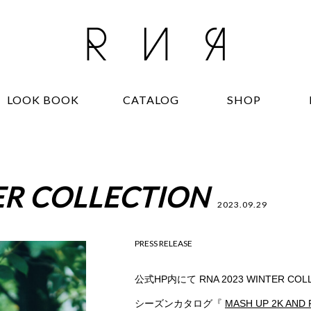
LOOK BOOK
CATALOG
SHOP
ER COLLECTION
2023.09.29
PRESS RELEASE
公式HP内にて RNA 2023 WINTER COL
シーズンカタログ『
MASH UP 2K AND