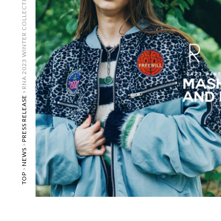
RNA 2023 WINTER COLLECTION
>
PRESS RELEASE
>
NEWS
>
TOP